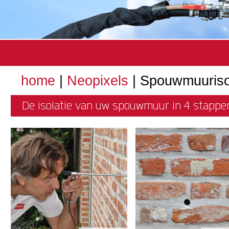
home
|
Neopixels
| Spouwmuuriso
De isolatie van uw spouwmuur in 4 stappe