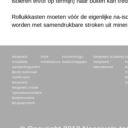
isoleren en/of op termijn) naar buiten kan tre
Rolluikkasten moeten vóór de eigenlijke na-is
worden met samendrukbare stroken uit minera
Neopixels
Onze
Huisvestings-
Neopixels academy
V
Installatie
installateurs
maatschappijen
Neopixels
K
aandachtspunten
laboratorium
M
Beste materiaal
Tr
Certificaten
R
Neopixels
G
Neopixels inside
Spouwmuurisolatie
Bodemisolatie
Bespaarcheck